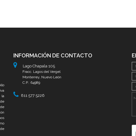
INFORMACIÓN DE CONTACTO
E
Lago Chapala 105
Fracc. Lagos del Vergel
Monterrey, Nuevo León
C.P.: 64989
llo
iva
811 577 5226
 la
 de
 de
ión
mos
omo
 de